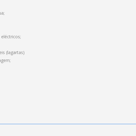
ua;
eléctricos;
s (lagartas)
ragem;