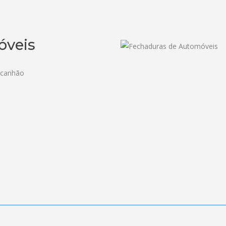
óveis
 canhão