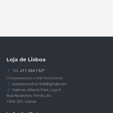
Loja de Lisboa
Tel.:
217 264 152*
(*) Chamada para a rede fixa nacional
achavemestra1998@gmail.com
Galerias Atlanta Park, Loja 9
Rua Abranches Ferrão, 8C
1600-001 Lisboa