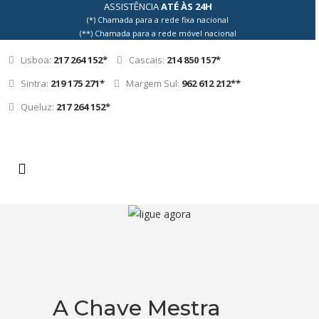
ASSISTÊNCIA
ATÉ ÀS 24H
(*) Chamada para a rede fixa nacional
(**) Chamada para a rede móvel nacional
Lisboa:
217 264 152*
Cascais:
214 850 157*
Sintra:
219 175 271*
Margem Sul:
962 612 212**
Queluz:
217 264 152*
A Chave Mestra