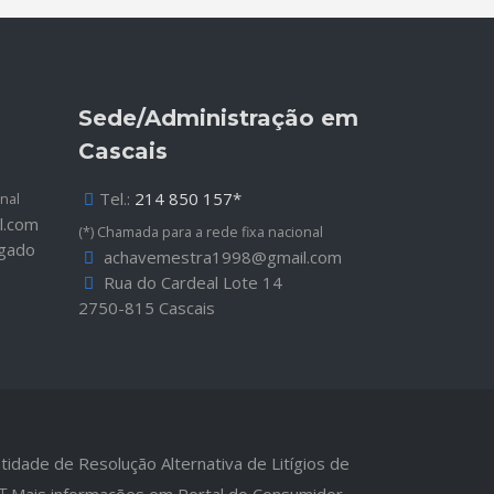
Sede/Administração em
Cascais
Tel.:
214 850 157*
nal
l.com
(*) Chamada para a rede fixa nacional
lgado
achavemestra1998@gmail.com
Rua do Cardeal Lote 14
2750-815 Cascais
tidade de Resolução Alternativa de Litígios de