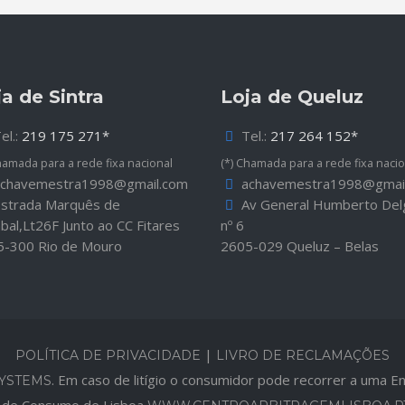
ja de Sintra
Loja de Queluz
el.:
219 175 271*
Tel.:
217 264 152*
hamada para a rede fixa nacional
(*) Chamada para a rede fixa nacio
chavemestra1998@gmail.com
achavemestra1998@gmai
strada Marquês de
Av General Humberto De
al,Lt26F Junto ao CC Fitares
nº 6
5-300 Rio de Mouro
2605-029 Queluz – Belas
|
POLÍTICA DE PRIVACIDADE
LIVRO DE RECLAMAÇÕES
. Em caso de litígio o consumidor pode recorrer a uma En
YSTEMS