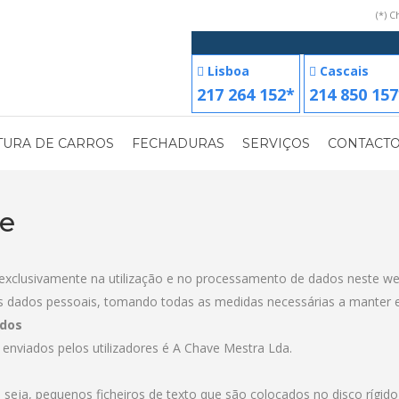
(*) 
Lisboa
Cascais
217 264 152*
214 850 157
TURA DE CARROS
FECHADURAS
SERVIÇOS
CONTACT
de
 e exclusivamente na utilização e no processamento de dados neste we
s dados pessoais, tomando todas as medidas necessárias a manter
ados
enviados pelos utilizadores é A Chave Mestra Lda.
u seja, pequenos ficheiros de texto que são colocados no disco rígid