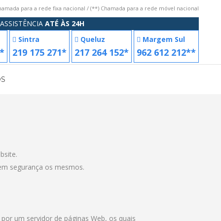
Chamada para a rede fixa nacional / (**) Chamada para a rede móvel nacional
ASSISTÊNCIA
ATÉ ÀS 24H
Sintra
Queluz
Margem Sul
*
219 175 271*
217 264 152*
962 612 212**
OS
bsite.
 em segurança os mesmos.
o por um servidor de páginas Web, os quais