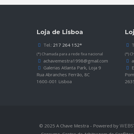
Loja de Lisboa
Lo
Tel.:
217 264 152*
T
(*) Chamada para a rede fixa nacional
(*) C
achavemestra1998@gmail.com
a
Galerias Atlanta Park, Loja 9
E
Rua Abranches Ferrão, 8C
Pomb
1600-001 Lisboa
263
© 2025 A Chave Mestra - Powered by
WEBS