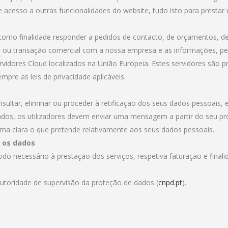
cesso a outras funcionalidades do website, tudo isto para prestar um
omo finalidade responder a pedidos de contacto, de orçamentos, de 
 ou transação comercial com a nossa empresa e as informações, pess
rvidores Cloud localizados na União Europeia. Estes servidores são
pre as leis de privacidade aplicáveis.
onsultar, eliminar ou proceder à retificação dos seus dados pessoais,
ados, os utilizadores devem enviar uma mensagem a partir do seu próp
a clara o que pretende relativamente aos seus dados pessoais.
 os dados
 necessário à prestação dos serviços, respetiva faturação e finalid
 autoridade de supervisão da proteção de dados (
cnpd.pt
).