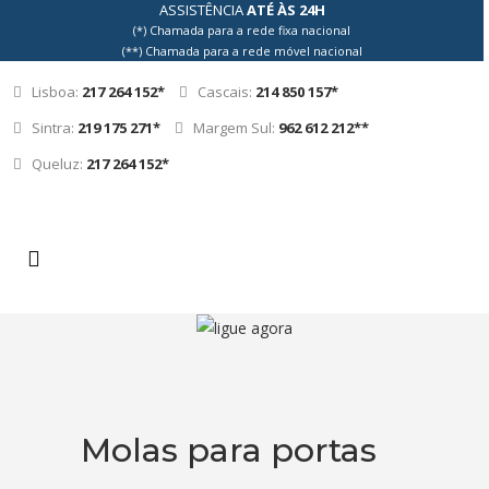
ASSISTÊNCIA
ATÉ ÀS 24H
(*) Chamada para a rede fixa nacional
(**) Chamada para a rede móvel nacional
Lisboa:
217 264 152*
Cascais:
214 850 157*
Sintra:
219 175 271*
Margem Sul:
962 612 212**
Queluz:
217 264 152*
Molas para portas