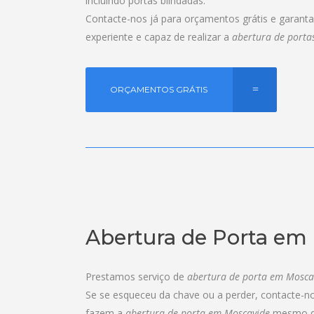
incluindo portas blindadas.
Contacte-nos já para orçamentos grátis e garant
experiente e capaz de realizar a
abertura de porta
ORÇAMENTOS GRÁTIS
Abertura de Porta em
Prestamos serviço de
abertura de porta em Mosca
Se se esqueceu da chave ou a perder, contacte-no
fazem a
abertura de porta em Moscavide
mesmo qu