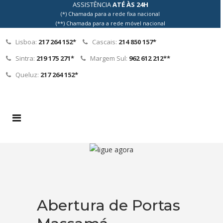
ASSISTÊNCIA
ATÉ ÀS 24H
(*) Chamada para a rede fixa nacional
(**) Chamada para a rede móvel nacional
Lisboa:
217 264 152*
Cascais:
214 850 157*
Sintra:
219 175 271*
Margem Sul:
962 612 212**
Queluz:
217 264 152*
Abertura de Portas