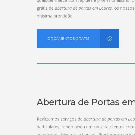
qualquer marca com rapidez e profissionalismo. 
grátis de
abertura de portas em Loures
, os nosso
máxima prontidão.
ORÇAMENTOS GRÁTIS
Abertura de Portas e
Realizamos serviços de
abertura de portas em Lou
particulares, tendo ainda em carteira clientes co
advogados, tribunais e bancos. Prestamos serviços