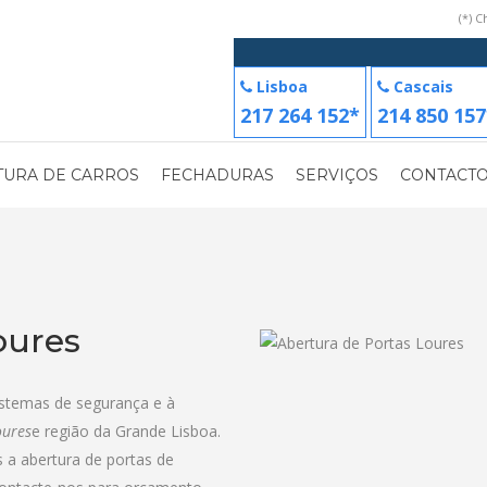
(*) 
Lisboa
Cascais
217 264 152*
214 850 157
TURA DE CARROS
FECHADURAS
SERVIÇOS
CONTACT
oures
istemas de segurança e à
oures
e região da Grande Lisboa.
a abertura de portas de