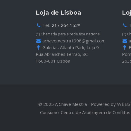
Loja de Lisboa
Lo
Tel.:
217 264 152*
T
(*) Chamada para a rede fixa nacional
(*) C
achavemestra1998@gmail.com
a
Galerias Atlanta Park, Loja 9
E
Rua Abranches Ferrão, 8C
Pomb
1600-001 Lisboa
263
© 2025 A Chave Mestra - Powered by
WEBS
Consumo. Centro de Arbitragem de Conflito