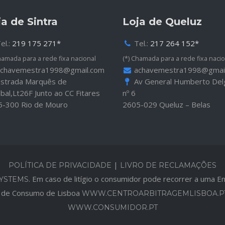
ja de Sintra
Loja de Queluz
el.:
219 175 271*
Tel.:
217 264 152*
hamada para a rede fixa nacional
(*) Chamada para a rede fixa nacio
chavemestra1998@gmail.com
achavemestra1998@gmai
strada Marquês de
Av General Humberto De
al,Lt26F Junto ao CC Fitares
nº 6
5-300 Rio de Mouro
2605-029 Queluz – Belas
|
POLÍTICA DE PRIVACIDADE
LIVRO DE RECLAMAÇÕES
. Em caso de litígio o consumidor pode recorrer a uma En
YSTEMS
s de Consumo de Lisboa
WWW.CENTROARBITRAGEMLISBOA.P
WWW.CONSUMIDOR.PT