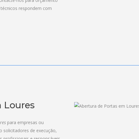
Contacte-nos para orçamento
s técnicos respondem com
m Loures
res
para empresas ou
mo solicitadores de execução,
 profissionais e responsáveis,