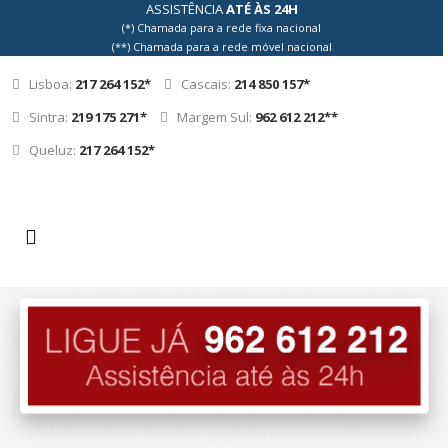
ASSISTÊNCIA
ATÉ ÀS 24H
(*) Chamada para a rede fixa nacional
(**) Chamada para a rede móvel nacional
Lisboa:
217 264 152*
Cascais:
214 850 157*
Sintra:
219 175 271*
Margem Sul:
962 612 212**
Queluz:
217 264 152*